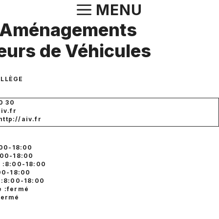
Aller
MENU
au
V Aménagements
contenu
ieurs de Véhicules
OLLÈGE
0 30
iv.fr
http://aiv.fr
:00-18:00
:00-18:00
 :8:00-18:00
:00-18:00
 :8:00-18:00
 :fermé
fermé