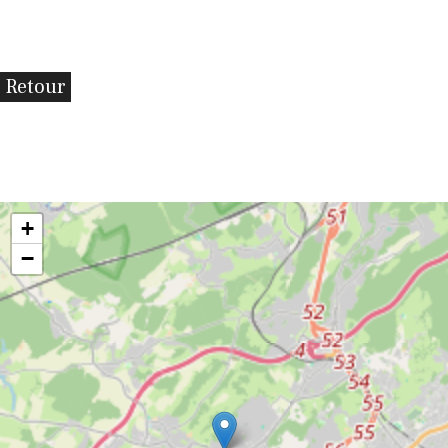
Retour
+
−