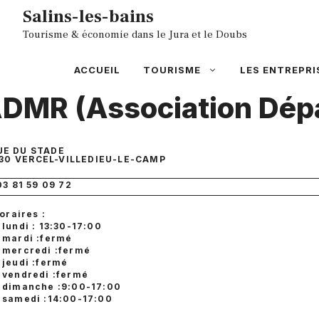
Aller
Salins-les-bains
au
Tourisme & économie dans le Jura et le Doubs
contenu
ACCUEIL
TOURISME
LES ENTREPRI
DMR (Association Dép
UE DU STADE
30
VERCEL-VILLEDIEU-LE-CAMP
03 81 59 09 72
oraires :
lundi : 13:30-17:00
mardi :fermé
mercredi :fermé
jeudi :fermé
vendredi :fermé
dimanche :9:00-17:00
samedi :14:00-17:00