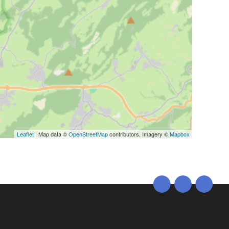
Leaflet
| Map data ©
OpenStreetMap
contributors, Imagery ©
Mapbox