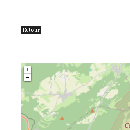
Retour
+
−