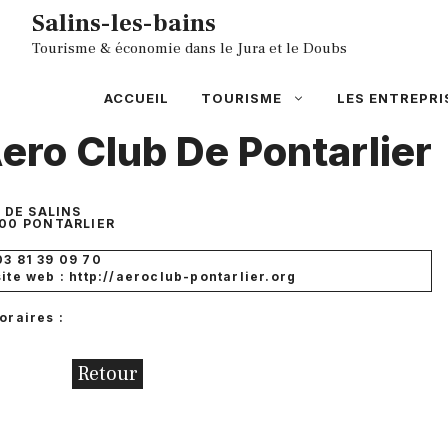
Aller
Salins-les-bains
au
Tourisme & économie dans le Jura et le Doubs
contenu
ACCUEIL
TOURISME
LES ENTREPRI
ero Club De Pontarlier
 DE SALINS
00
PONTARLIER
03 81 39 09 70
site web : http://aeroclub-pontarlier.org
oraires :
Retour