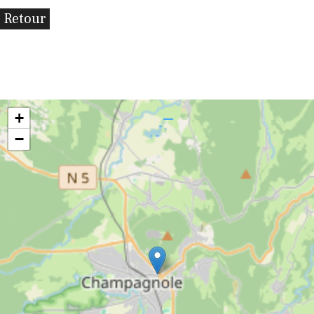
Retour
+
−