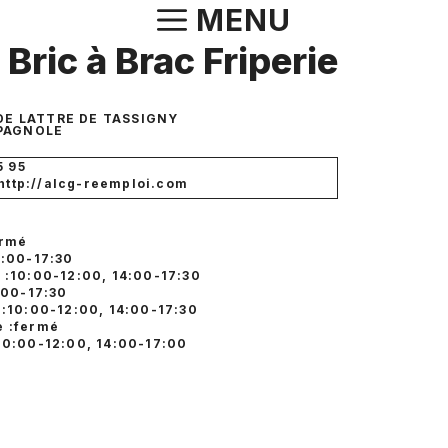
Aller
MENU
au
Bric à Brac Friperie
contenu
DE LATTRE DE TASSIGNY
PAGNOLE
5 95
 http://alcg-reemploi.com
ermé
4:00-17:30
 :10:00-12:00, 14:00-17:30
:00-17:30
 :10:00-12:00, 14:00-17:30
 :fermé
10:00-12:00, 14:00-17:00