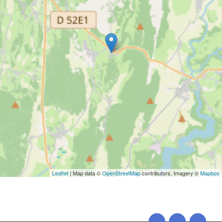
Leaflet
| Map data ©
OpenStreetMap
contributors, Imagery ©
Mapbox