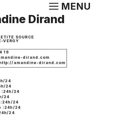
Aller
MENU
au
dine Dirand
contenu
 PETITE SOURCE
E-VERGY
4 19
amandine-dirand.com
 http://amandine-dirand.com
4h/24
4h/24
 :24h/24
h/24
 :24h/24
 :24h/24
24h/24