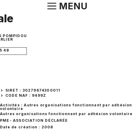
Aller
MENU
au
ale
contenu
S POMPIDOU
RLIER
5 48
SIRET : 30279674300011
CODE NAF : 9499Z
Activités : Autres organisations fonctionnant par adhésion
volontaire
Autres organisations fonctionnant par adhésion volontaire
PME
- ASSOCIATION DÉCLARÉE
Date de création : 2008