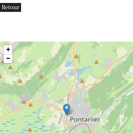
Retour
+
−