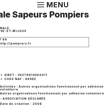
Aller
MENU
au
le Sapeurs Pompiers
contenu
ANALE
USE-ET-MIJOUX
7 94
 http://pompiers.fr
SIRET : 30279674300011
CODE NAF : 9499Z
Activités : Autres organisations fonctionnant par adhésion
volontaire
Autres organisations fonctionnant par adhésion volontaire
- ASSOCIATION DÉCLARÉE
Date de création : 2008