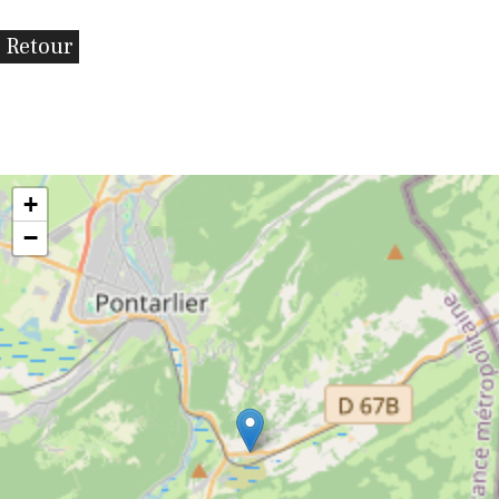
Retour
+
−