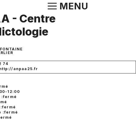
Aller
MENU
au
A - Centre
contenu
ictologie
A FONTAINE
RLIER
2 74
 http://anpaa25.fr
ermé
:30-12:00
 :fermé
ermé
 :fermé
 :fermé
fermé