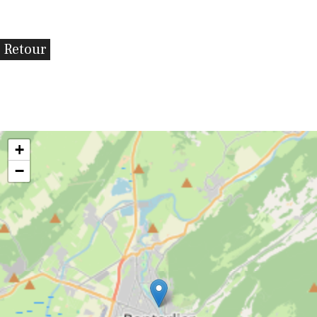
Retour
+
−