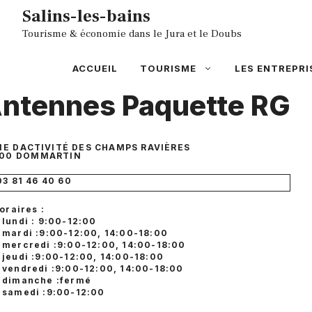
Aller
Salins-les-bains
au
Tourisme & économie dans le Jura et le Doubs
contenu
ACCUEIL
TOURISME
LES ENTREPRI
ntennes Paquette RG
E DACTIVITÉ DES CHAMPS RAVIÈRES
00
DOMMARTIN
03 81 46 40 60
oraires :
lundi : 9:00-12:00
mardi :9:00-12:00, 14:00-18:00
mercredi :9:00-12:00, 14:00-18:00
jeudi :9:00-12:00, 14:00-18:00
vendredi :9:00-12:00, 14:00-18:00
dimanche :fermé
samedi :9:00-12:00