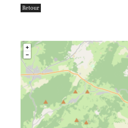
Retour
+
−