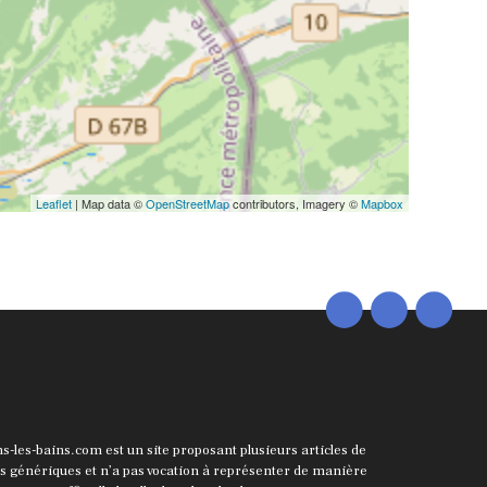
Leaflet
| Map data ©
OpenStreetMap
contributors, Imagery ©
Mapbox
ns-les-bains.com est un site proposant plusieurs articles de
ts génériques et n’a pas vocation à représenter de manière