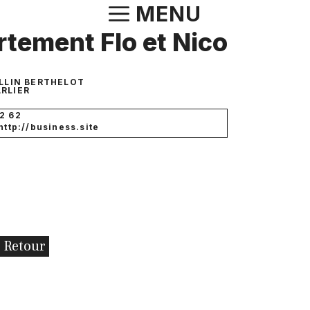
Aller
MENU
au
tement Flo et Nico
contenu
LLIN BERTHELOT
RLIER
2 62
 http://business.site
Retour