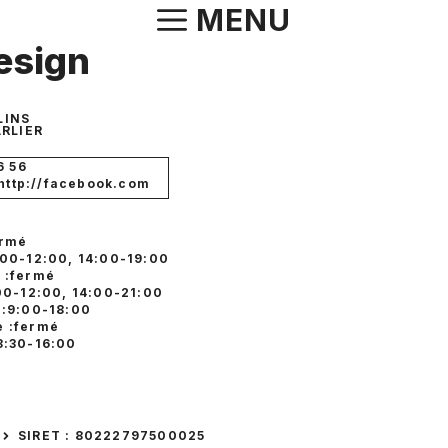
Aller
MENU
au
esign
contenu
LINS
RLIER
6 56
 http://facebook.com
ermé
:00-12:00, 14:00-19:00
 :fermé
:00-12:00, 14:00-21:00
 :9:00-18:00
 :fermé
8:30-16:00
SIRET : 80222797500025