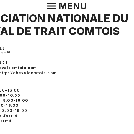
Aller
MENU
au
CIATION NATIONALE DU
contenu
AL DE TRAIT COMTOIS
OLE
NÇON
4 71
evalcomtois.com
 http://chevalcomtois.com
:00-16:00
:00-16:00
 :8:00-16:00
:00-16:00
 :8:00-16:00
 :fermé
fermé