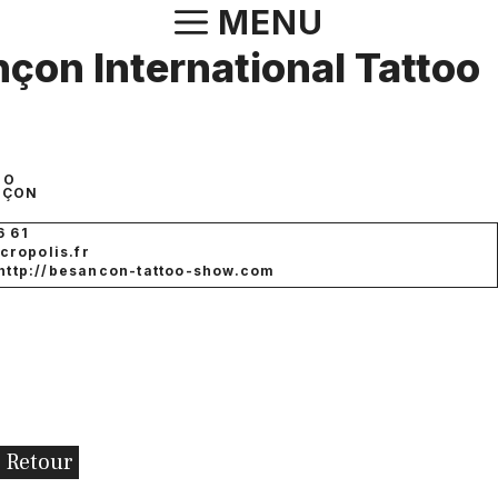
Aller
MENU
au
çon International Tattoo
contenu
 O
NÇON
6 61
ropolis.fr
 http://besancon-tattoo-show.com
Retour