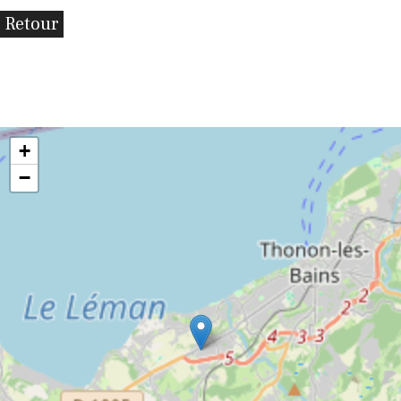
Retour
+
−