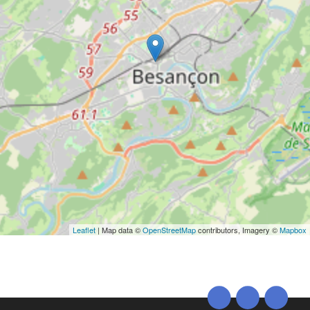
Leaflet
| Map data ©
OpenStreetMap
contributors, Imagery ©
Mapbox