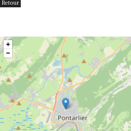
Retour
+
−