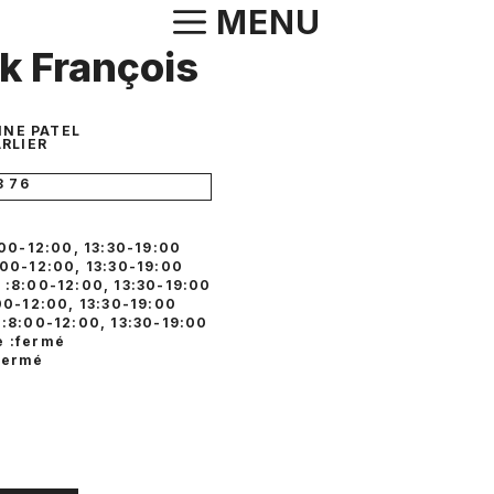
Aller
MENU
au
k François
contenu
INE PATEL
RLIER
8 76
:00-12:00, 13:30-19:00
:00-12:00, 13:30-19:00
 :8:00-12:00, 13:30-19:00
00-12:00, 13:30-19:00
 :8:00-12:00, 13:30-19:00
 :fermé
fermé