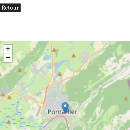
Retour
+
−