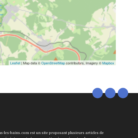
Leaflet
| Map data ©
OpenStreetMap
contributors, Imagery ©
Mapbox
ns-les-bains.com est un site proposant plusieurs articles de