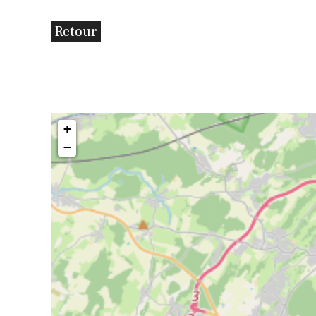
Retour
+
−