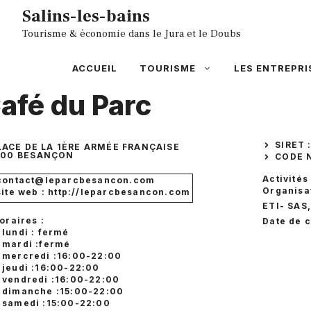
Aller
Salins-les-bains
au
Tourisme & économie dans le Jura et le Doubs
contenu
ACCUEIL
TOURISME
LES ENTREPRI
afé du Parc
SIRET 
LACE DE LA 1ÈRE ARMÉE FRANÇAISE
000
BESANÇON
CODE N
Activités
contact@leparcbesancon.com
Organisat
site web : http://leparcbesancon.com
ETI
- SAS
oraires :
Date de c
lundi : fermé
mardi :fermé
mercredi :16:00-22:00
jeudi :16:00-22:00
vendredi :16:00-22:00
dimanche :15:00-22:00
samedi :15:00-22:00