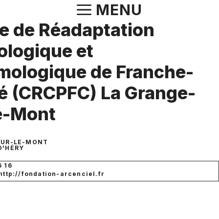
Aller
MENU
au
e de Réadaptation
contenu
ologique et
ologique de Franche-
 (CRCPFC) La Grange-
e-Mont
SUR-LE-MONT
D'HÉRY
6 16
 http://fondation-arcenciel.fr