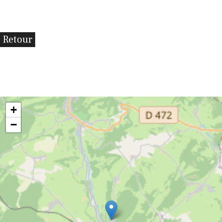
Retour
+
−