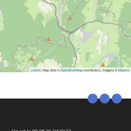
Leaflet
| Map data ©
OpenStreetMap
contributors, Imagery ©
Mapbox