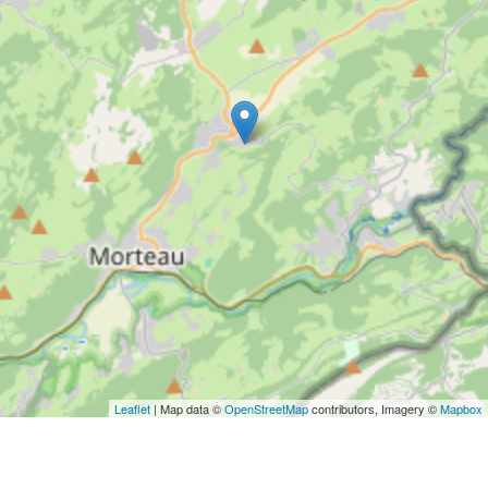
Leaflet
| Map data ©
OpenStreetMap
contributors, Imagery ©
Mapbox