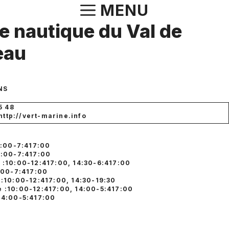
Aller
MENU
au
e nautique du Val de
contenu
eau
R
NS
5 48
 http://vert-marine.info
0:00-7:417:00
2:00-7:417:00
 :10:00-12:417:00, 14:30-6:417:00
2:00-7:417:00
 :10:00-12:417:00, 14:30-19:30
 :10:00-12:417:00, 14:00-5:417:00
14:00-5:417:00