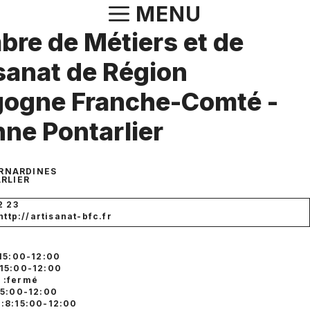
Aller
MENU
au
re de Métiers et de
contenu
isanat de Région
gogne Franche-Comté -
ne Pontarlier
ERNARDINES
RLIER
2 23
http://artisanat-bfc.fr
:15:00-12:00
:15:00-12:00
 :fermé
15:00-12:00
 :8:15:00-12:00