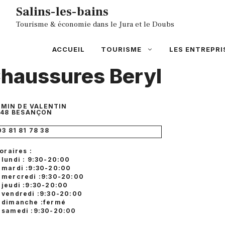
Aller
Salins-les-bains
au
Tourisme & économie dans le Jura et le Doubs
contenu
ACCUEIL
TOURISME
LES ENTREPRI
haussures Beryl
MIN DE VALENTIN
48
BESANÇON
03 81 81 78 38
oraires :
lundi : 9:30-20:00
mardi :9:30-20:00
mercredi :9:30-20:00
jeudi :9:30-20:00
vendredi :9:30-20:00
dimanche :fermé
samedi :9:30-20:00