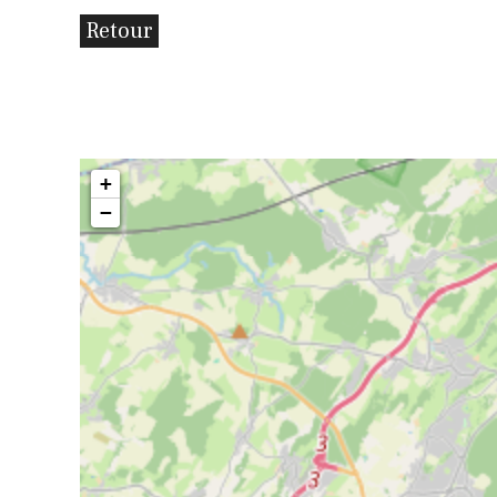
Retour
+
−