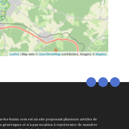
Leaflet
| Map data ©
OpenStreetMap
contributors, Imagery ©
Mapbox
ns-les-bains.com est un site proposant plusieurs articles de
ts génériques et n’a pas vocation à représenter de manière