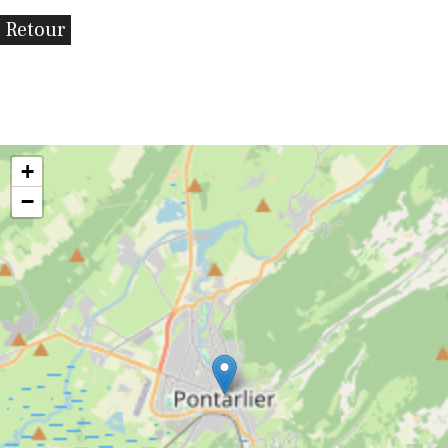
Retour
+
−