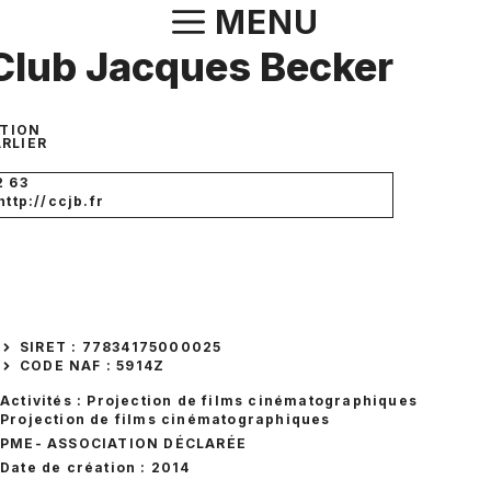
Aller
MENU
au
Club Jacques Becker
contenu
STION
RLIER
2 63
http://ccjb.fr
SIRET : 77834175000025
CODE NAF : 5914Z
Activités : Projection de films cinématographiques
Projection de films cinématographiques
PME
- ASSOCIATION DÉCLARÉE
Date de création : 2014