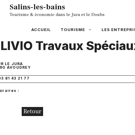
Aller
Salins-les-bains
au
Tourisme & économie dans le Jura et le Doubs
contenu
ACCUEIL
TOURISME
LES ENTREPRI
LIVIO Travaux Spéciau
UR LE JURA
90
AVOUDREY
03 81 43 21 77
oraires :
Retour