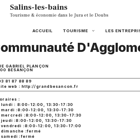
Aller
Salins-les-bains
au
Tourisme & économie dans le Jura et le Doubs
contenu
ACCUEIL
TOURISME
LES ENTREPRI
ommunauté D'Agglomé
UE GABRIEL PLANÇON
000
BESANÇON
03 81 87 88 89
site web : http://grandbesancon.fr
oraires :
lundi : 8:00-12:00, 13:30-17:30
mardi :8:00-12:00, 13:30-17:30
mercredi :8:00-12:00, 13:30-17:30
jeudi :8:00-12:00, 13:30-17:30
vendredi :8:00-12:00, 13:30-17:00
dimanche :fermé
samedi :fermé