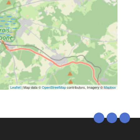
Leaflet
| Map data ©
OpenStreetMap
contributors, Imagery ©
Mapbox