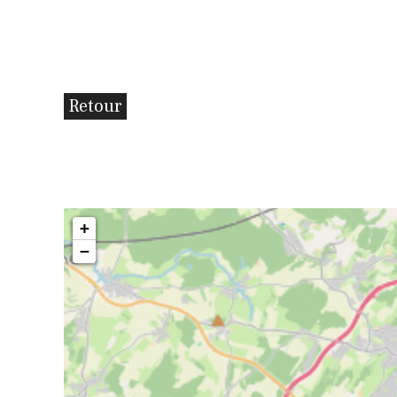
Retour
+
−