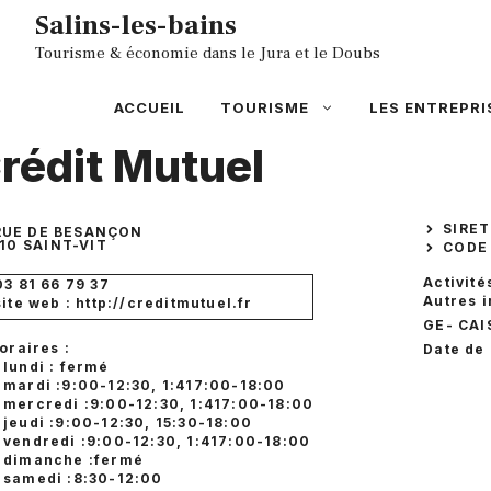
Aller
Salins-les-bains
au
Tourisme & économie dans le Jura et le Doubs
contenu
ACCUEIL
TOURISME
LES ENTREPRI
rédit Mutuel
SIRET
RUE DE BESANÇON
10
SAINT-VIT
CODE 
Activité
03 81 66 79 37
Autres 
site web : http://creditmutuel.fr
GE
- CA
oraires :
Date de 
lundi : fermé
mardi :9:00-12:30, 1:417:00-18:00
mercredi :9:00-12:30, 1:417:00-18:00
jeudi :9:00-12:30, 15:30-18:00
vendredi :9:00-12:30, 1:417:00-18:00
dimanche :fermé
samedi :8:30-12:00