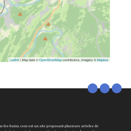
Leaflet
| Map data ©
OpenStreetMap
contributors, Imagery ©
Mapbox
ns-les-bains.com est un site proposant plusieurs articles de