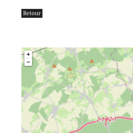
Retour
+
−