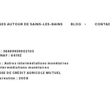
SES AUTOUR DE SAINS-LES-BAINS
BLOG
CONTA
 : 38489939902103
NAF : 6419Z
s : Autres intermédiations monétaires
intermédiations monétaires
ISSE DE CRÉDIT AGRICOLE MUTUEL
création : 2008