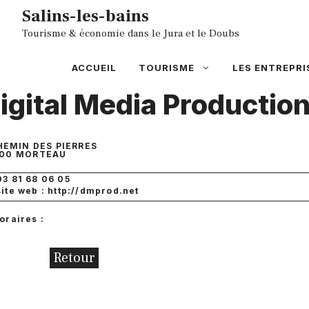
Aller
Salins-les-bains
au
Tourisme & économie dans le Jura et le Doubs
contenu
ACCUEIL
TOURISME
LES ENTREPRI
igital Media Productio
HEMIN DES PIERRES
00
MORTEAU
03 81 68 06 05
site web : http://dmprod.net
oraires :
Retour