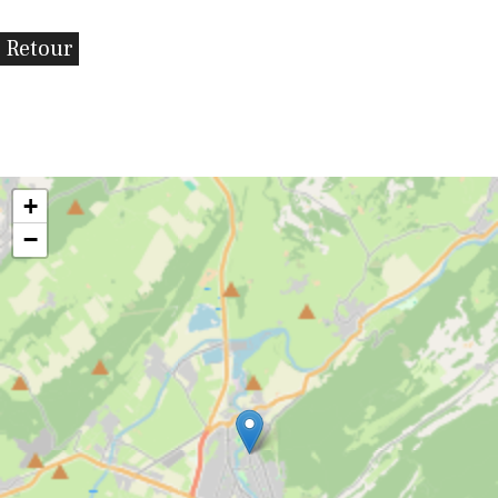
Retour
+
−