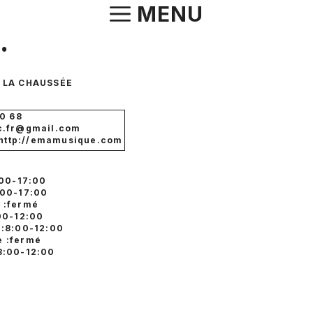
Aller
MENU
au
.
contenu
E LA CHAUSSÉE
S
00 68
c.fr@gmail.com
: http://emamusique.com
:00-17:00
:00-17:00
 :fermé
:00-12:00
 :8:00-12:00
 :fermé
8:00-12:00