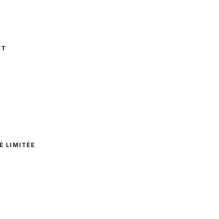
CT
É LIMITÉE