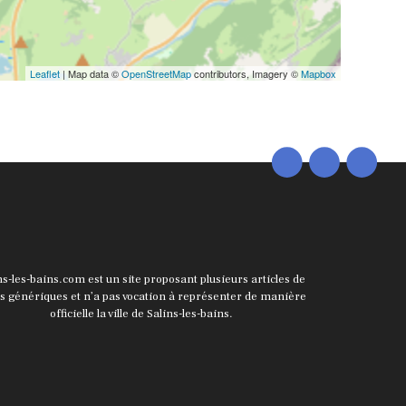
Leaflet
| Map data ©
OpenStreetMap
contributors, Imagery ©
Mapbox
ns-les-bains.com est un site proposant plusieurs articles de
ts génériques et n’a pas vocation à représenter de manière
officielle la ville de Salins-les-bains.