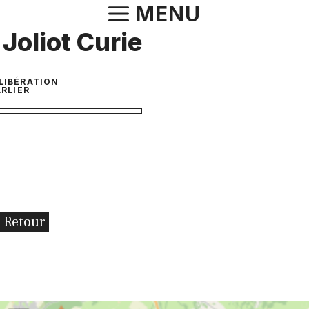
Aller
MENU
au
 Joliot Curie
contenu
 LIBÉRATION
RLIER
Retour