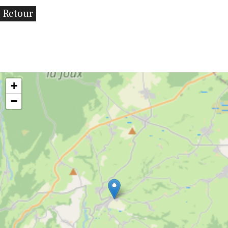
Retour
+
−