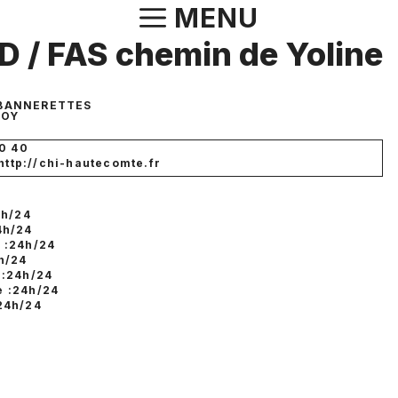
Aller
MENU
au
 / FAS chemin de Yoline
contenu
 BANNERETTES
ROY
10 40
 http://chi-hautecomte.fr
4h/24
4h/24
 :24h/24
h/24
 :24h/24
 :24h/24
24h/24