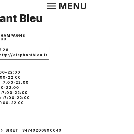
Aller
MENU
au
ant Bleu
contenu
 CHAMPAGNE
AUD
3 26
 http://elephantbleu.fr
:00-22:00
:00-22:00
 :7:00-22:00
:00-22:00
 :7:00-22:00
 :7:00-22:00
7:00-22:00
SIRET : 34749206800049