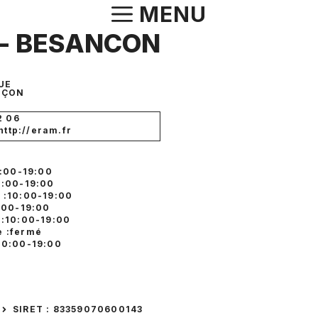
Aller
MENU
au
 - BESANCON
contenu
UE
NÇON
2 06
 http://eram.fr
2:00-19:00
0:00-19:00
 :10:00-19:00
0:00-19:00
 :10:00-19:00
 :fermé
10:00-19:00
SIRET : 83359070600143