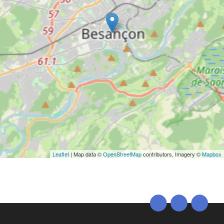
Leaflet
| Map data ©
OpenStreetMap
contributors, Imagery ©
Mapbox