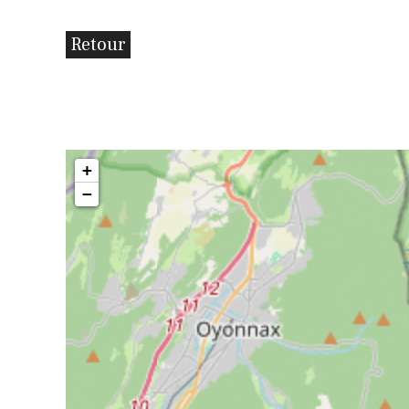
Retour
+
−