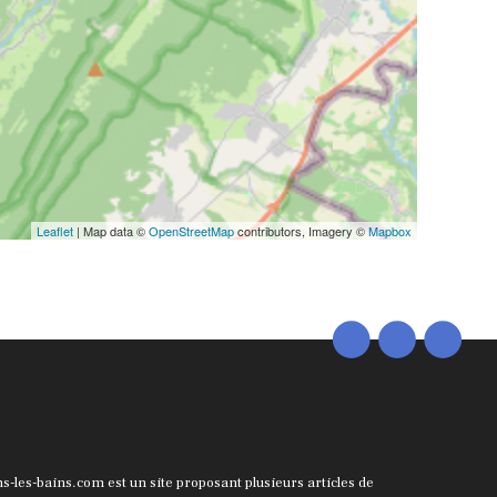
Leaflet
| Map data ©
OpenStreetMap
contributors, Imagery ©
Mapbox
ns-les-bains.com est un site proposant plusieurs articles de