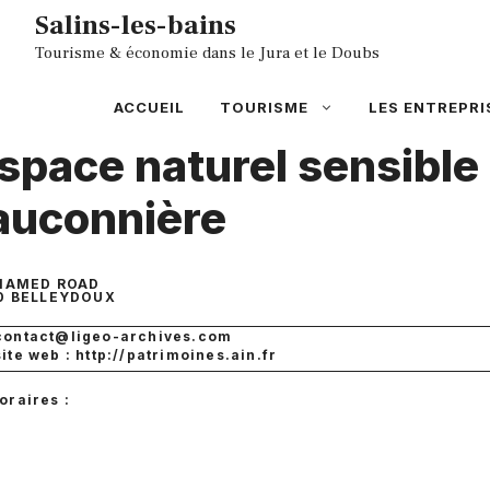
Aller
Salins-les-bains
au
Tourisme & économie dans le Jura et le Doubs
contenu
ACCUEIL
TOURISME
LES ENTREPRI
space naturel sensible
auconnière
NAMED ROAD
0
BELLEYDOUX
contact@ligeo-archives.com
site web : http://patrimoines.ain.fr
oraires :