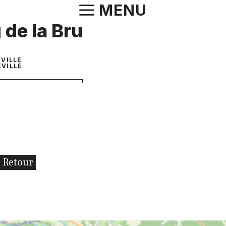
Aller
MENU
au
 de la Bru
contenu
EVILLE
EVILLE
Retour