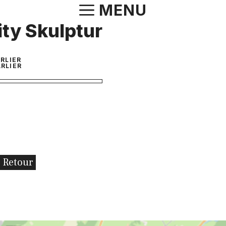
Aller
MENU
au
ity Skulptur
contenu
RLIER
RLIER
Retour