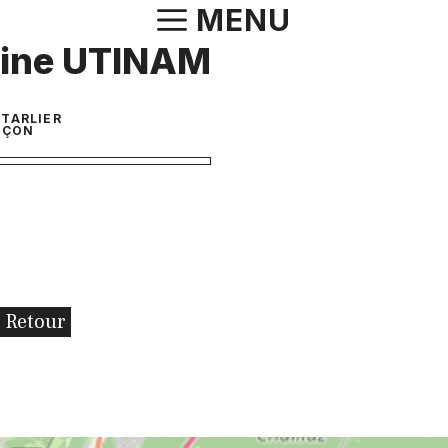
Aller
MENU
au
aine UTINAM
contenu
NTARLIER
NÇON
Retour