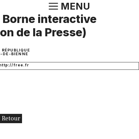
Aller
MENU
au
- Borne interactive
contenu
on de la Presse)
A RÉPUBLIQUE
-DE-BIENNE
http://free.fr
Retour