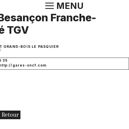
Aller
MENU
au
Besançon Franche-
contenu
é TGV
IT GRAND-BOIS LE PASQUIER
N
5 35
 http://gares-sncf.com
Retour