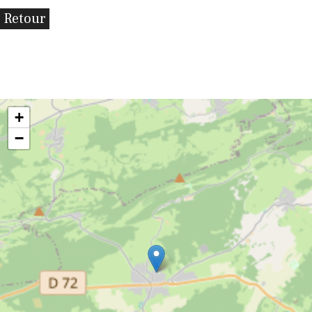
Retour
+
−