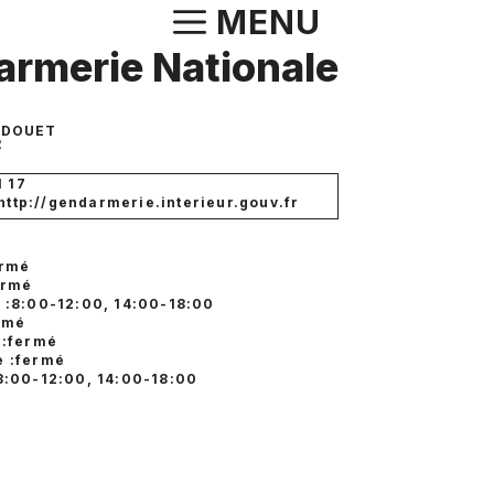
Aller
MENU
au
rmerie Nationale
contenu
A DOUET
R
1 17
 http://gendarmerie.interieur.gouv.fr
ermé
ermé
 :8:00-12:00, 14:00-18:00
ermé
 :fermé
 :fermé
8:00-12:00, 14:00-18:00