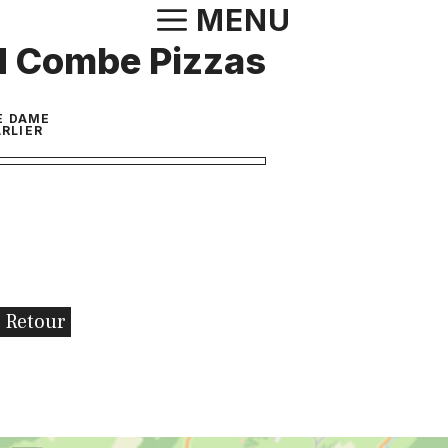
Aller
MENU
au
d Combe Pizzas
contenu
E DAME
RLIER
Retour