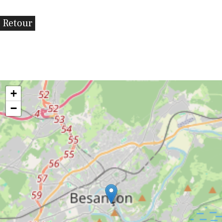
Retour
+
−