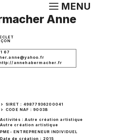
Aller
MENU
au
rmacher Anne
contenu
PECLET
NÇON
1 67
her.anne@yahoo.fr
 http://annehabermacher.fr
SIRET : 49877936200041
CODE NAF : 9003B
Activités : Autre création artistique
Autre création artistique
PME
- ENTREPRENEUR INDIVIDUEL
Date de création : 2015