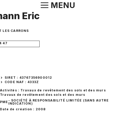
Aller
MENU
au
ann Eric
contenu
T LES CARRONS
4 47
SIRET : 43767356900012
CODE NAF : 4333Z
Activités : Travaux de revêtement des sols et des murs
Travaux de revêtement des sols et des murs
- SOCIÉTÉ À RESPONSABILITÉ LIMITÉE (SANS AUTRE
PME
INDICATION)
Date de création : 2008