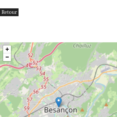
Retour
+
−