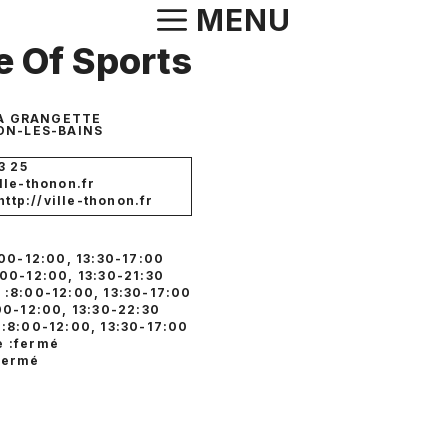
Aller
MENU
au
 Of Sports
contenu
LA GRANGETTE
N-LES-BAINS
3 25
lle-thonon.fr
http://ville-thonon.fr
:00-12:00, 13:30-17:00
:00-12:00, 13:30-21:30
 :8:00-12:00, 13:30-17:00
00-12:00, 13:30-22:30
 :8:00-12:00, 13:30-17:00
 :fermé
fermé