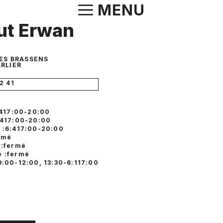
Aller
MENU
au
tut Erwan
contenu
ES BRASSENS
RLIER
2 41
6:417:00-20:00
:417:00-20:00
 :6:417:00-20:00
ermé
 :fermé
 :fermé
9:00-12:00, 13:30-6:117:00