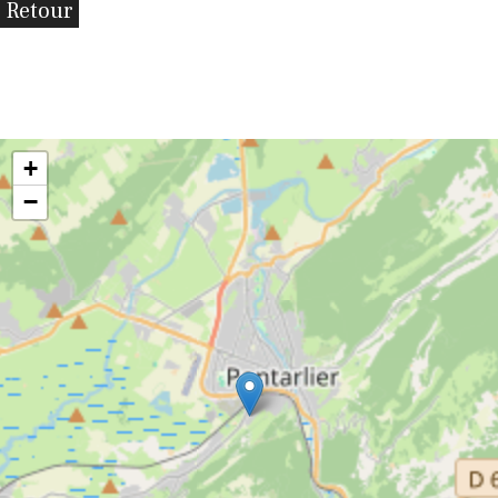
Retour
+
−