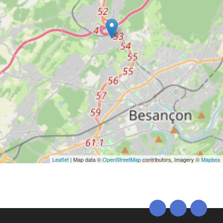
Leaflet
| Map data ©
OpenStreetMap
contributors, Imagery ©
Mapbox