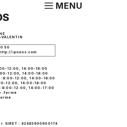
Aller
MENU
au
OS
contenu
NNE
-VALENTIN
00 50
 http://ipneos.com
:00-12:00, 14:00-18:00
:00-12:00, 14:00-18:00
 :8:00-12:00, 14:00-18:00
:00-12:00, 14:00-18:00
 :8:00-12:00, 14:00-17:00
 :fermé
fermé
SIRET : 42483900900174