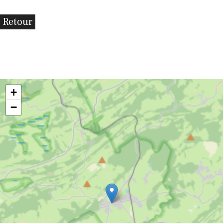
Retour
+
−