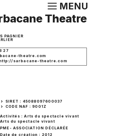
Aller
MENU
au
rbacane Theatre
contenu
ES PAGNIER
RLIER
8 27
bacane-theatre.com
 http://sarbacane-theatre.com
SIRET : 45088097600037
CODE NAF : 9001Z
Activités : Arts du spectacle vivant
Arts du spectacle vivant
PME
- ASSOCIATION DÉCLARÉE
Date de création : 2012