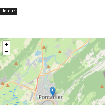
Retour
+
−